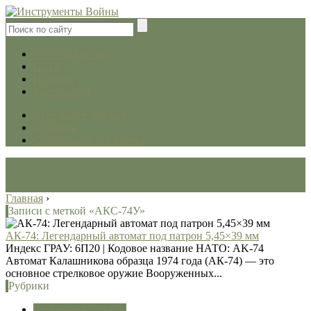
СССР и Россия
США
История
Карта сайта
Стрелковое оружие
Авиация
Самоходные установки
Главная
›
Записи с меткой «АКС-74У»
АК-74: Легендарный автомат под патрон 5,45×39 мм
Индекс ГРАУ: 6П20 | Кодовое название НАТО: AK-74
Автомат Калашникова образца 1974 года (АК-74) — это
основное стрелковое оружие Вооруженных...
Рубрики
Стрелковое оружие