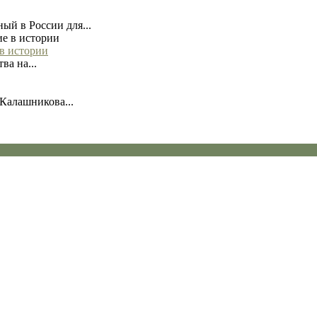
ый в России для...
 в истории
ва на...
Калашникова...