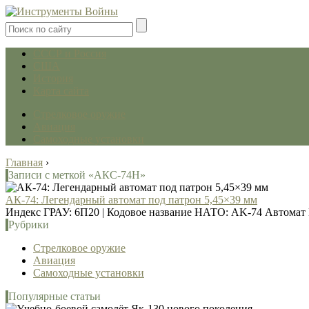
СССР и Россия
США
История
Карта сайта
Стрелковое оружие
Авиация
Самоходные установки
Главная
›
Записи с меткой «АКС-74Н»
АК-74: Легендарный автомат под патрон 5,45×39 мм
Индекс ГРАУ: 6П20 | Кодовое название НАТО: AK-74 Автомат 
Рубрики
Стрелковое оружие
Авиация
Самоходные установки
Популярные статьи